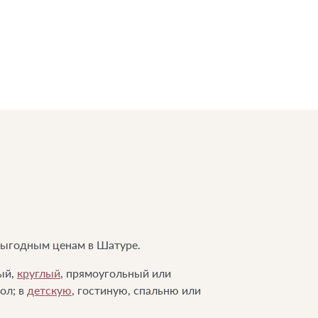
 выгодным ценам в Шатуре.
ый,
круглый
, прямоугольный или
пол; в
детскую
, гостиную, спальню или