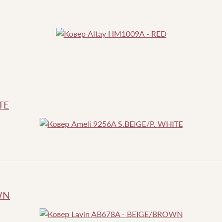
TE
WN