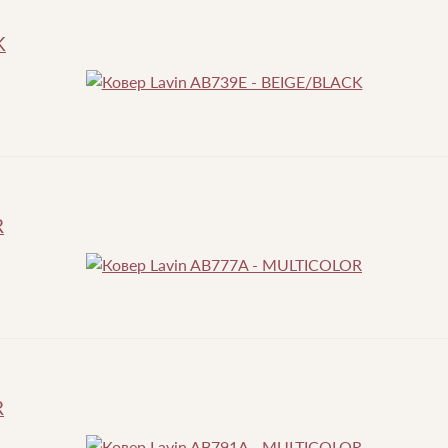
K
R
R