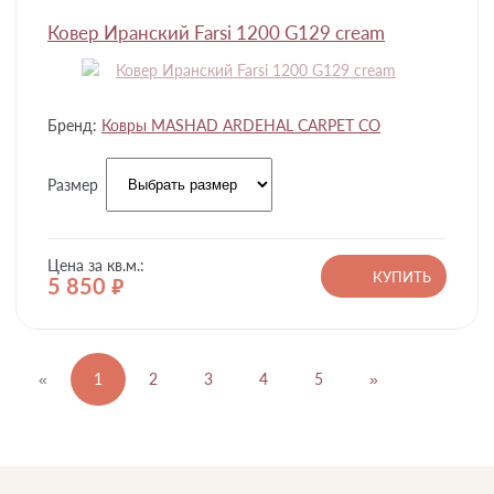
Ковер Иранский Farsi 1200 G129 cream
Бренд:
Ковры MASHAD ARDEHAL CARPET CO
Размер
Цена за кв.м.:
КУПИТЬ
5 850
руб.
«
1
2
3
4
5
»