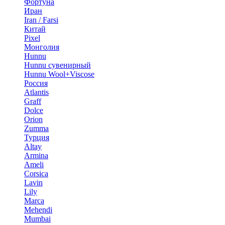
Фортуна
Иран
Iran / Farsi
Китай
Pixel
Монголия
Hunnu
Hunnu сувенирный
Hunnu Wool+Viscose
Россия
Atlantis
Graff
Dolce
Orion
Zumma
Турция
Altay
Armina
Ameli
Corsica
Lavin
Lily
Marca
Mehendi
Mumbai