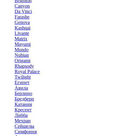
Brighton
Canyon
Da Vinci
Farashe
Genova
Kashqai
Livante
Matrix
Mayumi
Mundo
Nubian
Origami
Rhapsody
Royal Palace
Twilight
Египет
Авила
Берлино
Бредбери
Катания
Кресент
Либба
Мехран
Сейшелы
Симфония