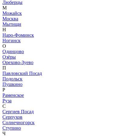
Люберцы
М
Можайск
Москва
Мытищи
Н
Наро-Фоминск
Ногинск
О
Одинцово
Озёры
Орехово-Зуево
П
Павловский Посад
Подольск
Пушкино
Р
Раменское
Руза
С
Сергиев Посад
Серпухов
Солнечногорск
Ступино
Ч