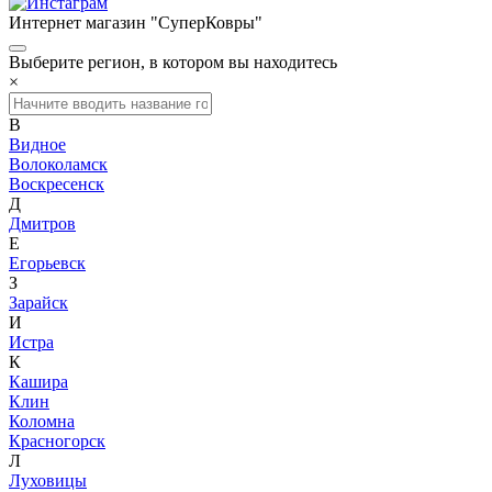
Интернет магазин "СуперКовры"
Выберите регион, в котором вы находитесь
×
В
Видное
Волоколамск
Воскресенск
Д
Дмитров
Е
Егорьевск
З
Зарайск
И
Истра
К
Кашира
Клин
Коломна
Красногорск
Л
Луховицы