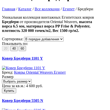
Главная
/
Каталог
/
Все коллекции
/
Египет
/
Бредбери
Уникальная коллекция винтажных Египетских ковров
Бредбери
от производителя Oriental Weavers,
в
ысота
ворса
6.5 мм, м
атериал ворса
PP Frise & Polyester,
п
лотность 320 000 точек/м2
,
Вес
1500 гр/м2.
Сортировка:
Показывать по:
20
40
60
Ковер Бредбери 1101 Y
Бренд:
Ковры Oriental Weavers Египет
Размер
Цена за кв.м.:
4 600
руб.
Купить
Ковер Бредбери 5505 N