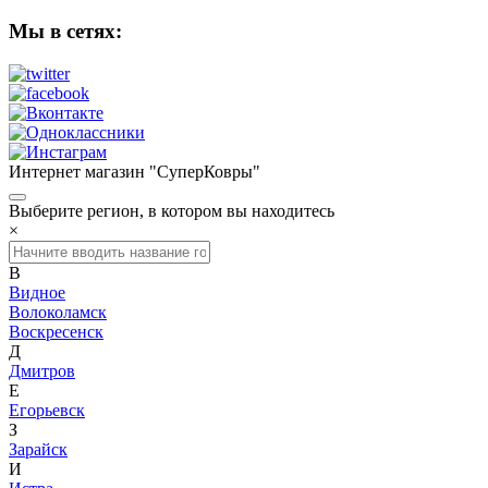
Мы в сетях:
Интернет магазин "СуперКовры"
Выберите регион, в котором вы находитесь
×
В
Видное
Волоколамск
Воскресенск
Д
Дмитров
Е
Егорьевск
З
Зарайск
И