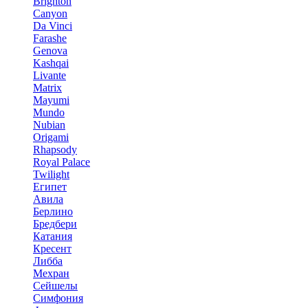
Brighton
Canyon
Da Vinci
Farashe
Genova
Kashqai
Livante
Matrix
Mayumi
Mundo
Nubian
Origami
Rhapsody
Royal Palace
Twilight
Египет
Авила
Берлино
Бредбери
Катания
Кресент
Либба
Мехран
Сейшелы
Симфония