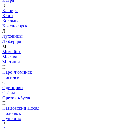
Истра
К
Кашира
Клин
Коломна
Красногорск
Л
Луховицы
Люберцы
М
Можайск
Москва
Мытищи
Н
Наро-Фоминск
Ногинск
О
Одинцово
Озёры
Орехово-Зуево
П
Павловский Посад
Подольск
Пушкино
Р